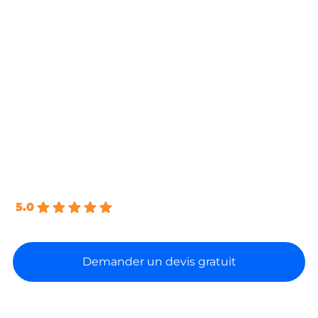
Ariège
Envie de confier votre production d’eau chaude ou
de chauffage à une chaudière biomasse ? En
Ariège,
la chaudière à granulés
coche toutes les
cases : autonome grâce à son réservoir,
programmable et alimenté par une énergie locale
et renouvelable. De la Haute-Ariège au Couserans,
nos équipes
certifiées RGE QualiBois
posent
votre poêle
de A à Z, de l’étude du conduit
jusqu’au SAV dédié
.
5.0
Basé sur 66 avis
Demander un devis gratuit