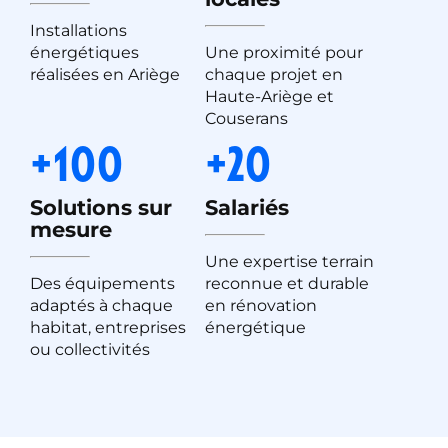
chaudière à pellets avec un système solaire
photovoltaïque pour la rendre quasi-totalement
Installations
autonome en énergie. Une combinaison
énergétiques
Une proximité pour
fortement appréciée chez Millaris.
réalisées en Ariège
chaque projet en
Haute-Ariège et
Couserans
+100
+20
Quelles marques de chaudière à
Solutions sur
Salariés
pellets sur le marché ?
mesure
Une expertise terrain
Millaris Energies, installateur de chaudière à
Des équipements
reconnue et durable
granulés RGE, travaille avec de nombreuses
adaptés à chaque
en rénovation
marques leader dans le secteur de l’énergie
habitat, entreprises
énergétique
renouvelable.
ou collectivités
Outre Froling, marque autrichienne sérieuse que
nous prébliscitons, Millaris travaille en confiance
avec la marque allemande Viessmann, un de nos
partenaires les plus prestigieux. Retrouvez sur la