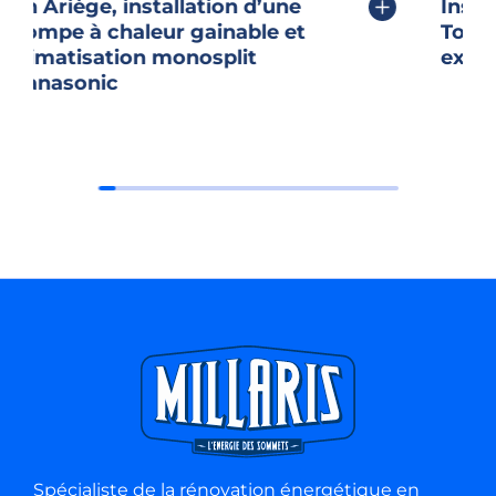
llation d’une
Installation Géothermi
 gainable et
Tournefeuille (31) : un
onosplit
exceptionnnel !
Chaudière à pellets : prix,
consommation énergétique
Toutes les chaudières à pellets des marques que
nous avons cité ci-dessus propose une bonne
performance énergétique et sont « classe 5 »
selon la norme EN 303-5, indispensable à
l’obtention des aides publiques.
Le prix d’une chaudière à pellets peut effrayer
celles et ceux qui doivent le comparer à l’achat
d’une chaudière fioul ou au gaz. Mais aujourd’hui
il est dangereux de ne comparer que le prix de
l’équipement sans y associer le prix de la
consommation d’énergie. La chaudière à pellets
permet des économies allant jusqu’à 30% de
Spécialiste de la rénovation énergétique en