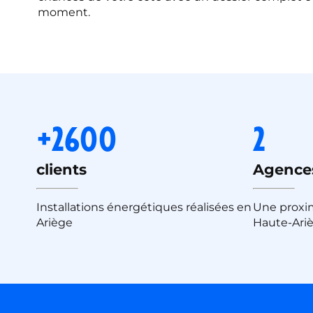
moment.
+2600
2
clients
Agences
Installations énergétiques réalisées en
Une proxim
Ariège
Haute-Ari