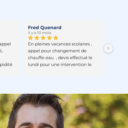
Hervé Moriniere
il y a 2 ans
 soir 
Demande de devis avec Maxime 
ffe 
pour un wc et un chauffe eau 
effectué en juin avec date 
é mis en 
d'intervention programmé en 
r une 
août.Les 3 techniciens présent 
demain 
lors de l'installation ont répondu 
bon 
à toutes nos questions et sont 
ue en 
très réactif pour 
s'adapter.Nettoyage propre du 
chantierEncore merci à eux 3, 
thique, 
très sympathiques et à l'écoute.
sionnel, 
rieux et 