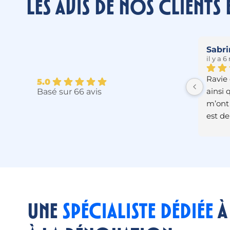
Les avis de nos clients 
bxbxbx33 gamming
Fre
il y a 6 mois
il y a
Millaris 
En panne de chauffe eau, appel 
En pl
5.0
s qui 
le vendredi, devis le samedi, 
appe
Basé sur 66 avis
énovation 
installation le 
chauf
per 
lundi.Professionnalisme, rapidité 
lundi
et sérieux.Je recommande 
vendr
vivement.
super
et ré
Mathi
plomb
Une
spécialiste dédiée
à