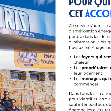
Pour qui
cet
accom
Ce service s’adresse 
d’amélioration énergé
perdre dans les dém
d’information, alors 
travaux. En Ariège, n
1. Étude de vo
Une spécialis
Les
foyers qui re
chaleur.
Les
propriétaires 
2. Identificat
Un service in
leur logement.
Les
ménages qui d
3. Explication 
Un accompagn
commencer.
Dans tous les cas, no
4. Préparation
Des dossiers 
pour identifier les d
seul interlocuteur, d
épargne les allers-re
5. Suivi des 
Un seul inter