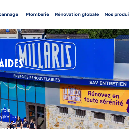
pannage
Plomberie
Rénovation globale
Nos produi
aides
rfois
ègles qui
ts en Ariège,