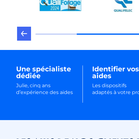
Une spécialiste
Identifier vos
dédiée
aides
Julie, cinq ans
Les dispositifs
d’expérience des aides
adaptés à votre pr