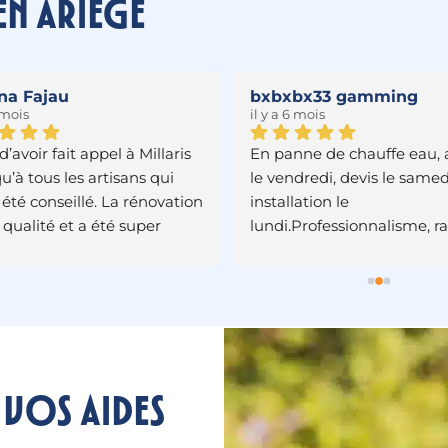
en Ariège
d Quenard
JP Dom
 10 mois
il y a 10 mois
eines vacances scolaires , 
Appel en urgence un jeudi
l pour changement de 
pour une fuite sur un chau
fe-eau  , devis effectué le 
eau. Excellent accueil 
 pour une intervention le 
téléphonique et tout a ét
edi matin . Toute l’équipe 
oeuvre pour nous apporte
 accueillante ,compétente 
solution. Visite dès le len
active . Merci encore à 
pour diagnostic puis très 
as et à son équipe ( 
contact avec l'équipe ven
iers et secrétaires )
début d'après midi pour 
remplacer le chauffe eau. 
Personnel courtois, sympa
 vos aides
respectueux et très profes
le travail a été fait avec sé