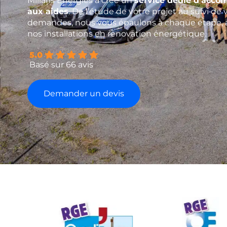
Millaris Energies a créé un
service dédié d’acc
aux aides
. De l’étude de votre projet au suivi de 
demandes, nous vous épaulons à chaque étape, 
nos installations en rénovation énergétique.
5.0
Basé sur 66 avis
Demander un devis