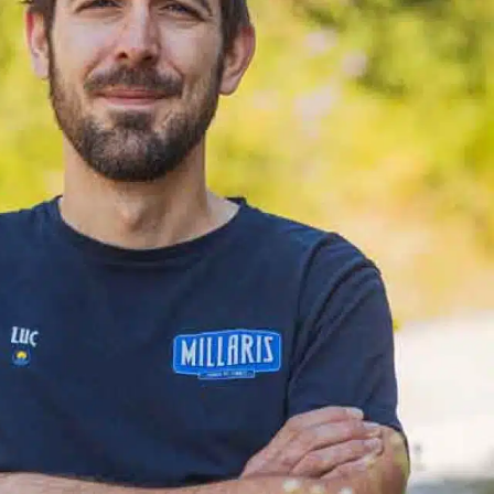
ci à 
nt su 
i très 