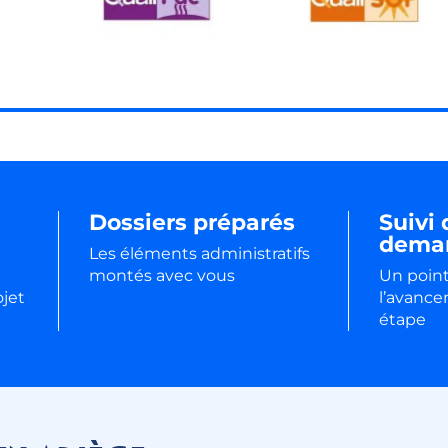
Dossiers préparés
Suivi 
dema
Les éléments administratifs
montés avec vous
Un point
ojet
l’avanc
étape