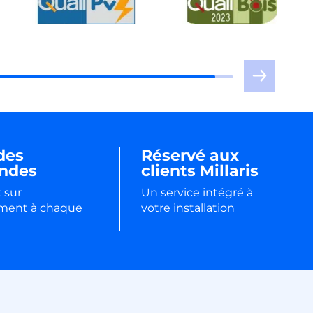
des
Réservé aux
ndes
clients Millaris
 sur
Un service intégré à
ement à chaque
votre installation