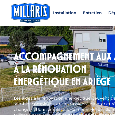
Installation
Entretien
Dé
Accompagnement aux 
à la rénovation
énergétique en Ariège
Les aides à la rénovation énergétique peuvent pa
sembler complexes, entre dossiers à monter et r
changent. Pour simplifier le parcours de ses clien