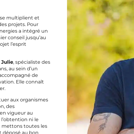
application. Un grand mer
Maxime et à l'équipe qui o
 se multiplient et
nous satisfaire dans le déla
es projets. Pour
serré qui était le nôtre.
Energies a intégré un
ier conseil jusqu’au
jet l’esprit
e
Julie
, spécialiste des
ns, au sein d’un
 a accompagné de
ation. Elle connaît
er.
ituer aux organismes
on, des
 en vigueur au
’obtention ni le
s mettons toutes les
et déposé au bon