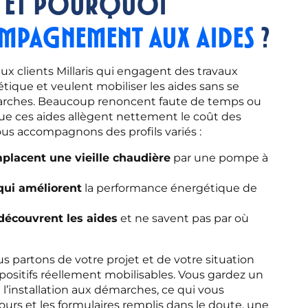
 et pourquoi
pagnement aux aides
?
aux clients Millaris qui engagent des travaux
tique et veulent mobiliser les aides sans se
arches. Beaucoup renoncent faute de temps ou
que ces aides allègent nettement le coût des
ous accompagnons des profils variés :
tre projet
te dédiée
mplacent une vieille chaudière
par une pompe à
qui améliorent
la performance énergétique de
ion des aides
tégré
écouvrent les aides
et ne savent pas par où
des dispositifs
ement transparent
us partons de votre projet et de votre situation
 des dossiers
solides
ispositifs réellement mobilisables. Vous gardez un
e l’installation aux démarches, ce qui vous
tours et les formulaires remplis dans le doute, une
demandes
locuteur