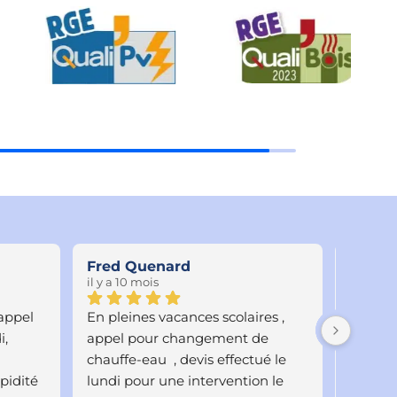
Fred Quenard
JP D
il y a 10 mois
il y a 10
ppel 
En pleines vacances scolaires , 
Appel e
, 
appel pour changement de 
pour un
chauffe-eau  , devis effectué le 
eau. Ex
pidité 
lundi pour une intervention le 
télépho