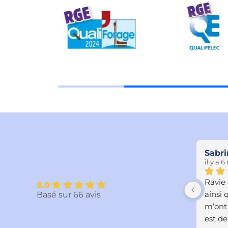
bouche sylvia
Sabri
il y a 5 mois
il y a 
quipe à 
Je recommande pour la qualité 
Ravie 
5.0
ficace. 
du travail et des conseils mais 
ainsi 
Basé sur 66 avis
 eux
aussi des chantiers et de 
m’ont 
l'amabilité  des techniciens. Au 
est de