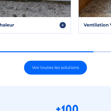
Ventilation VMC
Voir toutes les solutions
+100