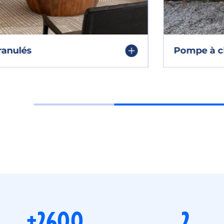
Pompe à chaleur
+2600
2