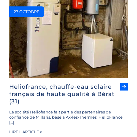
27 OCTOBRE
Heliofrance, chauffe-eau solaire
français de haute qualité à Bérat
(31)
La société Heliofrance fait partie des partenaires de
confiance de Millaris, basé à Ax-les-Thermes. HelioFrance
[…]
LIRE L'ARTICLE >