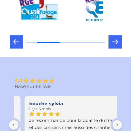
5.0
Basé sur 66 avis
bouche sylvia
Sa
il y a 5 mois
il y
Je recommande pour la qualité du travail 
Rav
et des conseils mais aussi des chantiers 
qu’