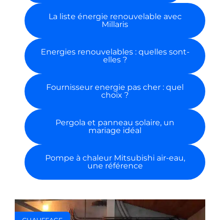
La liste énergie renouvelable avec
Millaris
Energies renouvelables : quelles sont-
elles ?
Fournisseur energie pas cher : quel
choix ?
Pergola et panneau solaire, un
mariage idéal
Pompe à chaleur Mitsubishi air-eau,
une référence