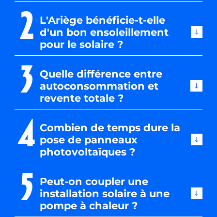
2
Vous envisagez d’
installer des panneaux
L'Ariège bénéficie-t-elle
solaires en Ariège
pour produire votre propre
d'un bon ensoleillement
électricité ? Demandez dès maintenant votre
pour le solaire ?
devis gratuit à l’équipe de Millaris Energies. Nous
vous rappelons rapidement pour étudier le
3
potentiel solaire de votre toiture et
Quelle différence entre
dimensionner l’installation la mieux adaptée à
autoconsommation et
votre consommation.
revente totale ?
4
Combien de temps dure la
pose de panneaux
photovoltaïques ?
5
Peut-on coupler une
installation solaire à une
pompe à chaleur ?