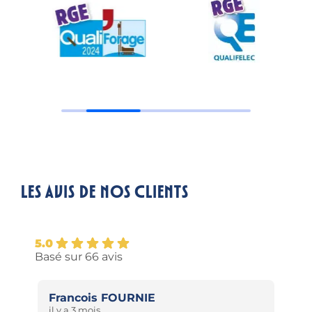
Les avis de nos clients
5.0
Basé sur 66 avis
bastianelli arno
bo
il y a 4 mois
il y