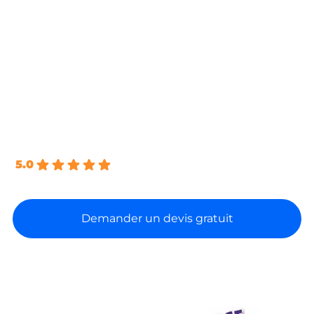
Vous cherchez un
installateur photovoltaïque en
Ariège
pour alléger votre facture d’électricité et
produire votre propre énergie ? Du Couserans à la
Haute-Ariège, nos
équipes certifiées RGE
étudient votre toiture, dimensionnent votre
installation solaire et la posent jusqu’à la mise en
service. Nous privilégions l’autoconsommation, la
solution la plus rentable pour la plupart des foyers
ariégeois.
5.0
Basé sur 66 avis
Demander un devis gratuit