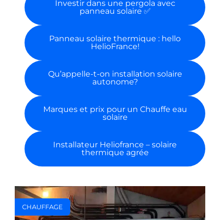
Investir dans une pergola avec
panneau solaire ✅
Panneau solaire thermique : hello
HelioFrance!
Qu’appelle-t-on installation solaire
autonome?
Marques et prix pour un Chauffe eau
solaire
Installateur Heliofrance – solaire
thermique agrée
CHAUFFAGE