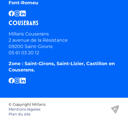
Font-Romeu
Couserans
Millaris Couserans
2 avenue de la Résistance
09200 Saint-Girons
05 61 03 20 12
Zone : Saint-Girons, Saint-Lizier, Castillon en
Couserans.
© Copyright Millaris
Mentions légales
Plan du site