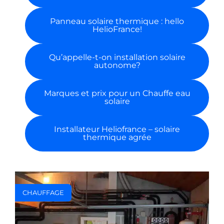
Panneau solaire thermique : hello
HelioFrance!
Qu’appelle-t-on installation solaire
autonome?
Marques et prix pour un Chauffe eau
solaire
Installateur Heliofrance – solaire
thermique agrée
CHAUFFAGE