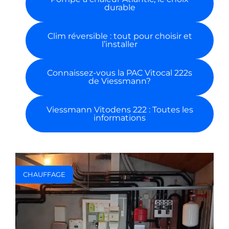
durable
Clim réversible : tout pour choisir et
l’installer
Connaissez-vous la PAC Vitocal 222s
de Viessmann?
Viessmann Vitodens 222 : Toutes les
informations
CHAUFFAGE