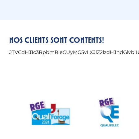
Nos clients sont contents!
JTVCdHJ1c3RpbmRleCUyMG5vLXJlZ2lzdHJhdGlvbi