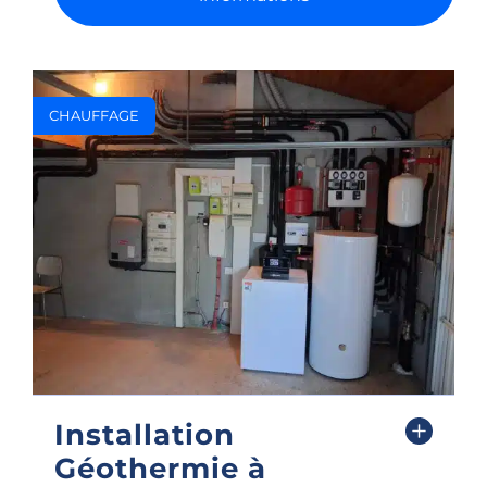
CHAUFFAGE
PH
Installation
F
Géothermie à
I