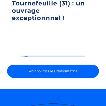
Tournefeuille (31) : un
é
ouvrage
r
exceptionnnel !
c
E
Voir toutes les réalisations