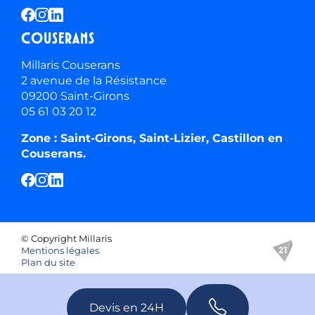
Couserans
Millaris Couserans
2 avenue de la Résistance
09200 Saint-Girons
05 61 03 20 12
Zone : Saint-Girons, Saint-Lizier, Castillon en
Couserans.
© Copyright Millaris
Mentions légales
Plan du site
Devis en 24H