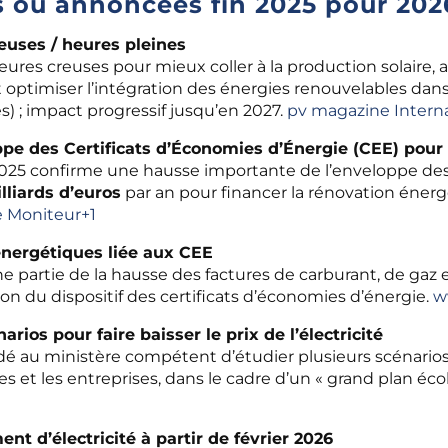
s ou annoncées fin 2025 pour 202
euses / heures pleines
res creuses pour mieux coller à la production solaire, 
ptimiser l’intégration des énergies renouvelables dans 
s) ; impact progressif jusqu’en 2027.
pv magazine Interna
pe des Certificats d’Économies d’Énergie (CEE) pour
25 confirme une hausse importante de l’enveloppe des
lliards d’euros
par an pour financer la rénovation énerg
e Moniteur
+1
énergétiques liée aux CEE
e partie de la hausse des factures de carburant, de gaz et 
ion du dispositif des certificats d’économies d’énergie.
ww
arios pour faire baisser le prix de l’électricité
u ministère compétent d’étudier plusieurs scénarios vi
es et les entreprises, dans le cadre d’un « grand plan éco
nt d’électricité à partir de février 2026