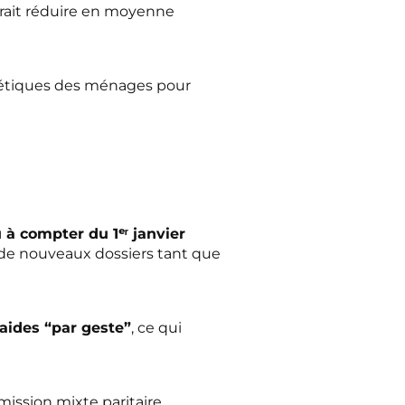
vrait réduire en moyenne
gétiques des ménages pour
à compter du 1ᵉʳ janvier
 de nouveaux dossiers tant que
aides “par geste”
, ce qui
ission mixte paritaire,