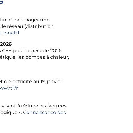
6
afin d’encourager une
le réseau (distribution
tional
+1
 2026
 CEE pour la période 2026-
étique, les pompes à chaleur,
d’électricité au 1ᵉʳ janvier
w.rtl.fr
sant à réduire les factures
logique ».
Connaissance des