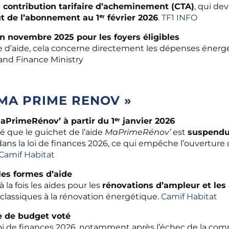
a contribution tarifaire d’acheminement (CTA)
, qui de
ût de l’abonnement au 1ᵉʳ février 2026
.
TF1 INFO
n novembre 2025 pour les foyers éligibles
e d’aide, cela concerne directement les dépenses éner
nd Finance Ministry
 MA PRIME RENOV »
aPrimeRénov’ à partir du 1ᵉʳ janvier 2026
 que le guichet de l’aide
MaPrimeRénov’
est
suspendu 
ans la loi de finances 2026, ce qui empêche l’ouverture
Camif Habitat
les formes d’aide
la fois les aides pour les
rénovations d’ampleur et les 
s classiques à la rénovation énergétique.
Camif Habitat
e de budget voté
 loi de finances 2026, notamment après l’échec de la comm