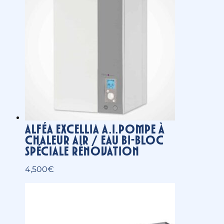
Alféa Excellia A.I.Pompe à
chaleur air / eau bi-bloc
spéciale rénovation
4,500
€