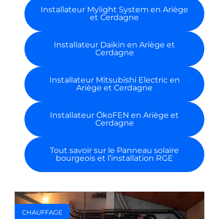
Font-Romeu :
Installation en
 un
énergies
renouvelables
complète par Millaris
Energies