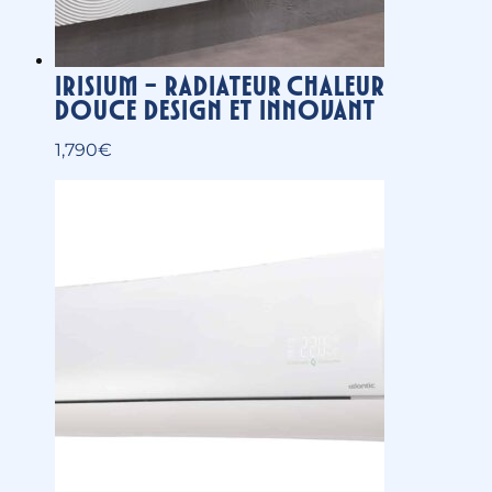
Kazendo – Unité
intérieureConfort Plus –
Monosplit
5,000
€
Mini VRF-S4 – Unité extérieure
2,000
€