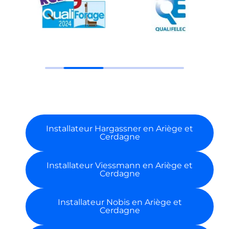
Installateur Mitsubishi Electric en
Ariège et Cerdagne
Installateur ÖkoFEN en Ariège et
Cerdagne
Tout savoir sur le Panneau solaire
bourgeois et l’installation RGE
PHOTOVOLTAÏQUE