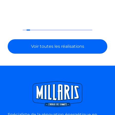
Navigation
Accueil
Millaris Energies à Ax-les-Thermes
Millaris Energies à Saint-Girons
Nos Solutions
Nos Réalisations
Blog
Contact
Haute-ariège
Millaris Ax-les-Thermes
ZA Perles-et-Castelet
09110 PERLES ET CASTELET
05 61 03 20 12
Zone : Ax-les-thermes, Tarascon sur ariège,
Font-Romeu