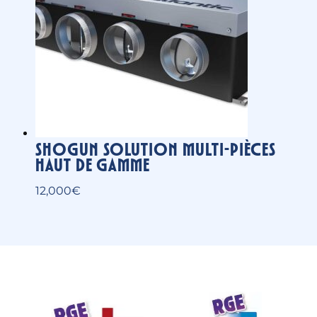
Installateur Hargassner en Ariège et
Cerdagne
Installateur Viessmann en Ariège et
Cerdagne
Installateur Nobis en Ariège et
Cerdagne
Installateur Mylight System en Ariège
et Cerdagne
Installateur Daikin en Ariège et
Cerdagne