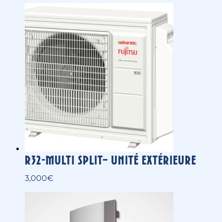
SensiumSèche-serviettes
électrique design et musical
2,090
€