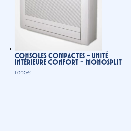
Consoles compactes – Unité
intérieure Confort – Monosplit
1,000
€
GéoliaPompe à chaleur eau / eau
12,200
€