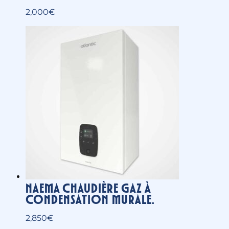
R32-multi split– Unité extérieure
3,000
€