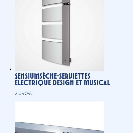
Shogun Solution multi-pièces
haut de gamme
12,000
€