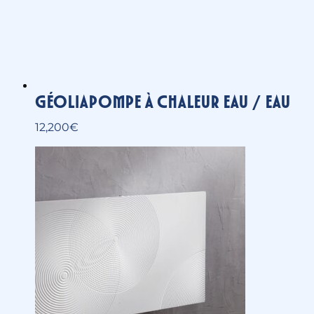
Irisium – Radiateur chaleur
douce design et innovant
1,790
€