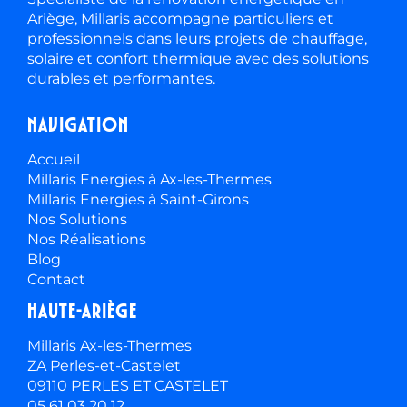
Couserans
Millaris Couserans
2 avenue de la Résistance
09200 Saint-Girons
05 61 03 20 12
Zone : Saint-Girons, Saint-Lizier, Castillon en
Couserans.
© Copyright Millaris
Mentions légales
Plan du site