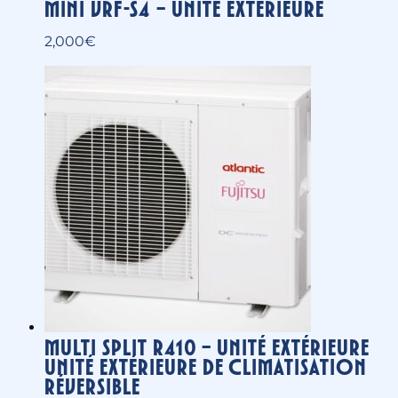
Naema Chaudière gaz à
condensation murale.
2,850
€