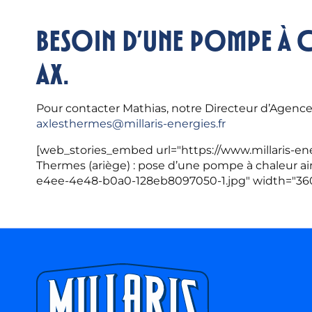
Besoin d’une pompe à c
ax.
Pour contacter Mathias, notre Directeur d’Agenc
axlesthermes@millaris-energies.fr
[web_stories_embed url="https://www.millaris-ene
Thermes (ariège) : pose d’une pompe à chaleur ai
e4ee-4e48-b0a0-128eb8097050-1.jpg" width="360