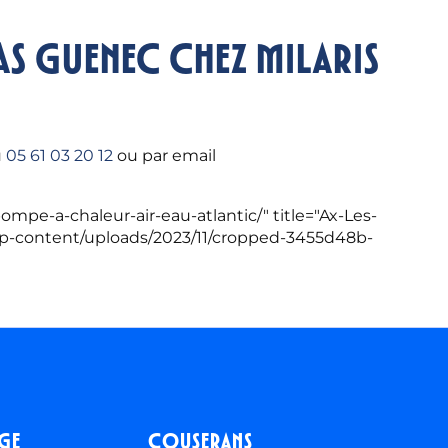
as GUENEC chez Milaris
u
05 61 03 20 12
ou par email
mpe-a-chaleur-air-eau-atlantic/" title="Ax-Les-
r/wp-content/uploads/2023/11/cropped-3455d48b-
ège
Couserans