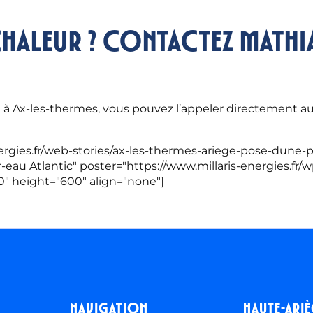
haleur ? Contactez Mathi
e à Ax-les-thermes, vous pouvez l’appeler directement a
rgies.fr/web-stories/ax-les-thermes-ariege-pose-dune-po
r-eau Atlantic" poster="https://www.millaris-energies.f
" height="600" align="none"]
Navigation
Haute-ari