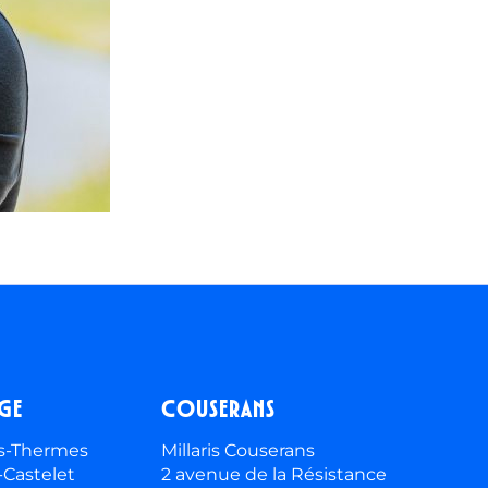
ège
Couserans
les-Thermes
Millaris Couserans
-Castelet
2 avenue de la Résistance